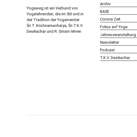
Archiv
Yogaweg ist ein Verbund von
BASE
Yogalehrenden, die im Stil und in
Corona Zeit
der Tradition der Yogameister
Śri T. Krishnamacharya, Śri T.K.V.
Fokus auf Yoga
Desikachar und R. Sriram lehren
Jahresveranstaltung
Newsletter
Podcast
T.K.V. Desikachar