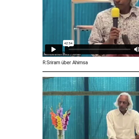
R.Sriram über Ahimsa