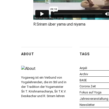
R.Sriram über yama und niyama
ABOUT
TAGS
Anjali
Archiv
Yogaweg ist ein Verbund von
BASE
Yogalehrenden, die im Stil und in
Corona Zeit
der Tradition der Yogameister
Śri T. Krishnamacharya, Śri T.K.V.
Fokus auf Yoga
Desikachar und R. Sriram lehren
Jahresveranstaltung
Newsletter