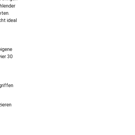
ehlender
eten.
ht ideal
eigene
ier 30
riffen
zieren