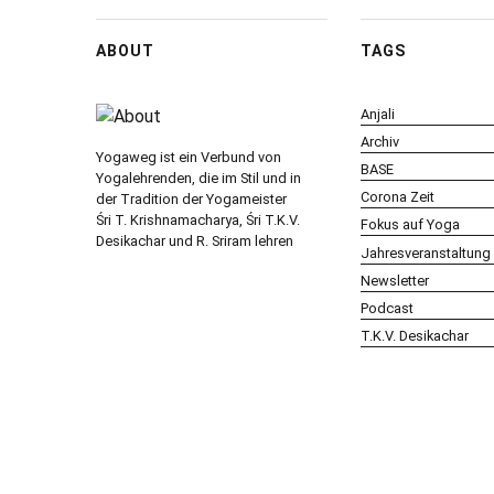
ABOUT
TAGS
Anjali
Archiv
Yogaweg ist ein Verbund von
BASE
Yogalehrenden, die im Stil und in
Corona Zeit
der Tradition der Yogameister
Śri T. Krishnamacharya, Śri T.K.V.
Fokus auf Yoga
Desikachar und R. Sriram lehren
Jahresveranstaltung
Newsletter
Podcast
T.K.V. Desikachar