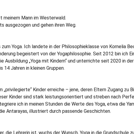
 mit meinem Mann im Westerwald.
its ausgezogen und gehen ihren Weg.
zum Yoga. Ich landete in der Philosophieklasse von Kornelia Be
erung begeistert von der Yogaphilosophie. Seit 2012 bin ich Ei
die Ausbildung „Yoga mit Kindern“ und unterrichte seit 2020 in der
is 14 Jahren in kleinen Gruppen.
 „privilegierte“ Kinder erreiche – jene, deren Eltern Zugang zu B
ser Kinder sind stark leistungsorientiert und streben nach Perf
tegriere ich in meinen Stunden die Werte des Yoga, etwa die Ya
ie Antarayas, illustriert durch passende Geschichten.
er, die Lehrerin ist, wuchs der Wunsch, Yoga in die Grundschule z