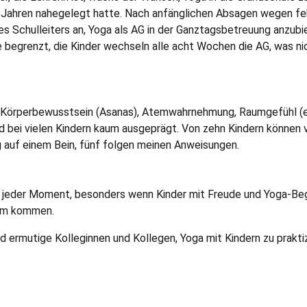
wei Jahren nahegelegt hatte. Nach anfänglichen Absagen wegen f
s Schulleiters an, Yoga als AG in der Ganztagsbetreuung anzubi
begrenzt, die Kinder wechseln alle acht Wochen die AG, was nic
t: Körperbewusstsein (Asanas), Atemwahrnehmung, Raumgefühl (
 bei vielen Kindern kaum ausgeprägt. Von zehn Kindern können v
ig auf einem Bein, fünf folgen meinen Anweisungen.
h jeder Moment, besonders wenn Kinder mit Freude und Yoga-Beg
aum kommen.
 ermutige Kolleginnen und Kollegen, Yoga mit Kindern zu prakti