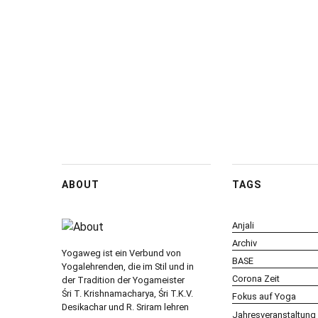
ABOUT
TAGS
Anjali
Archiv
Yogaweg ist ein Verbund von
BASE
Yogalehrenden, die im Stil und in
Corona Zeit
der Tradition der Yogameister
Śri T. Krishnamacharya, Śri T.K.V.
Fokus auf Yoga
Desikachar und R. Sriram lehren
Jahresveranstaltung